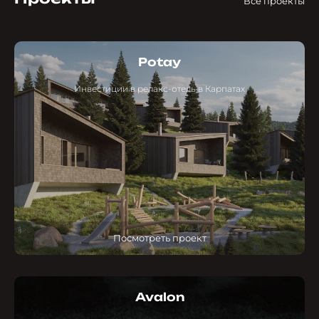
Все проекты
Potay
Инвестиции в релакс-отель в Карпатах
Посмотреть проект
Avalon