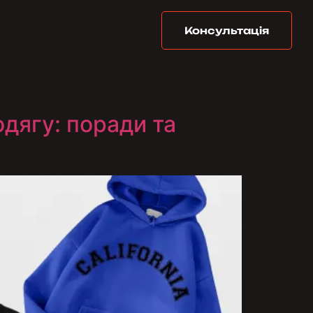
Консультація
дягу: поради та